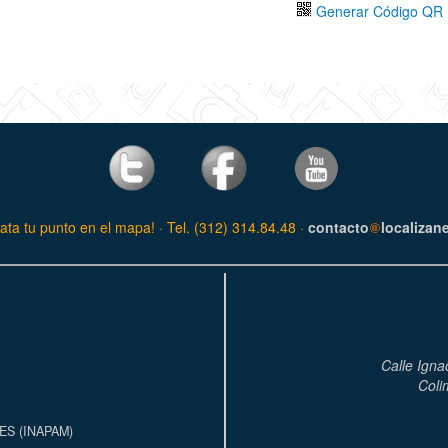
Generar Código QR
ata tu punto en el mapa! · Tel. (312) 314.84.48 ·
contacto
localizan
Calle Igna
Coli
S (INAPAM)