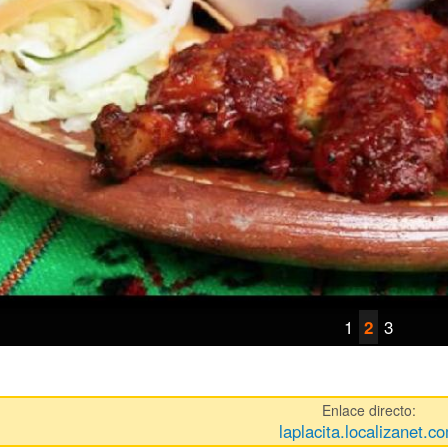
1
3
2
Enlace directo:
laplacita.localizanet.c